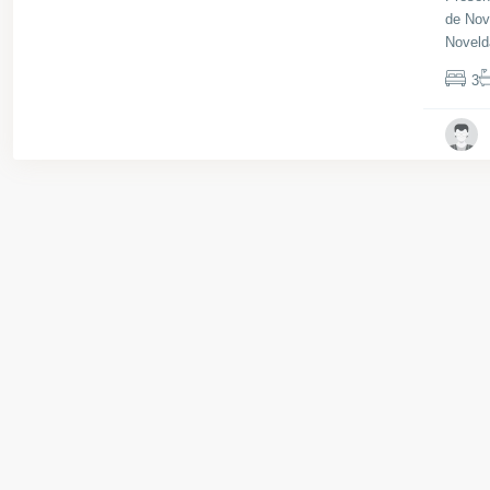
de Nove
Novel
3