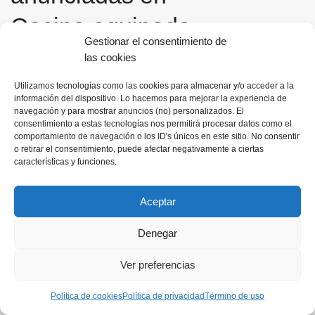
Cocina equipada
Gran
Gestionar el consentimiento de
Alacant
las cookies
Chalet de obra nueva en Monte y Mar, zona
Venta
Obra Nueva
Utilizamos tecnologías como las cookies para almacenar y/o acceder a la
Gr...
información del dispositivo. Lo hacemos para mejorar la experiencia de
navegación y para mostrar anuncios (no) personalizados. El
435 000 €
consentimiento a estas tecnologías nos permitirá procesar datos como el
comportamiento de navegación o los ID's únicos en este sitio. No consentir
Chalet de obra nueva en Monte y Mar, zona Gran Alacant, que
o retirar el consentimiento, puede afectar negativamente a ciertas
destaca por su estilo contempo
...
características y funciones.
2
4
3
145 m
Aceptar
Denegar
Ver preferencias
Política de cookies
Política de privacidad
Término de uso