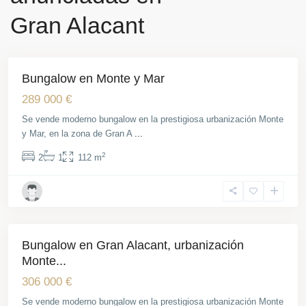
Alicante
,
Gran Alacant
Gran
Alacant
Bungalow en Monte y Mar
Venta
Obra Nueva
289 000 €
Se vende moderno bungalow en la prestigiosa urbanización Monte
y Mar, en la zona de Gran A
...
2
2
1
112 m
Gran
Alacant
Bungalow en Gran Alacant, urbanización
Venta
Obra Nueva
Monte...
306 000 €
Se vende moderno bungalow en la prestigiosa urbanización Monte