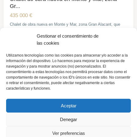
Gr...
435 000 €
Chalet de obra nueva en Monte y Mar, zona Gran Alacant, que
destaca por su estilo contempo
...
Gestionar el consentimiento de
2
4
3
145 m
las cookies
Utilizamos tecnologías como las cookies para almacenar y/o acceder a la
Gran
información del dispositivo. Lo hacemos para mejorar la experiencia de
Alacant
navegación y para mostrar anuncios (no) personalizados. El
consentimiento a estas tecnologías nos permitirá procesar datos como el
comportamiento de navegación o los ID's únicos en este sitio. No consentir
Chalet en venta en Gran Alacant
Venta
Obra Nueva
o retirar el consentimiento, puede afectar negativamente a ciertas
características y funciones.
792 000 €
Se vende una villa unifamiliar ubicada en Gran Alacant, a solo
Aceptar
unos minutos de algunas de
...
2
4
3
217 m
Denegar
Ver preferencias