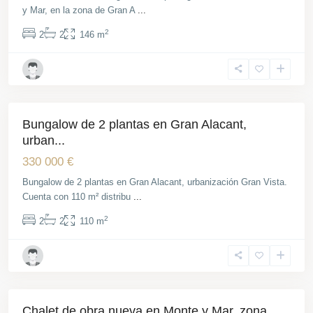
y Mar, en la zona de Gran A
...
2
2
2
146 m
Gran
Alacant
Bungalow de 2 plantas en Gran Alacant,
Venta
urban...
330 000 €
Bungalow de 2 plantas en Gran Alacant, urbanización Gran Vista.
Cuenta con 110 m² distribu
...
2
2
2
110 m
Gran
Alacant
Chalet de obra nueva en Monte y Mar, zona
Venta
Obra Nueva