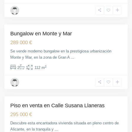
Alicante
,
Gran
Alacant
Bungalow en Monte y Mar
Venta
Obra Nueva
289 000 €
Se vende moderno bungalow en la prestigiosa urbanización
Monte y Mar, en la zona de Gran A
...
2
2
1
112 m
Centro
,
Alicante
Piso en venta en Calle Susana Llaneras
Venta
295 000 €
Descubre esta encantadora vivienda situada en pleno centro de
Alicante, en la tranquila y
...