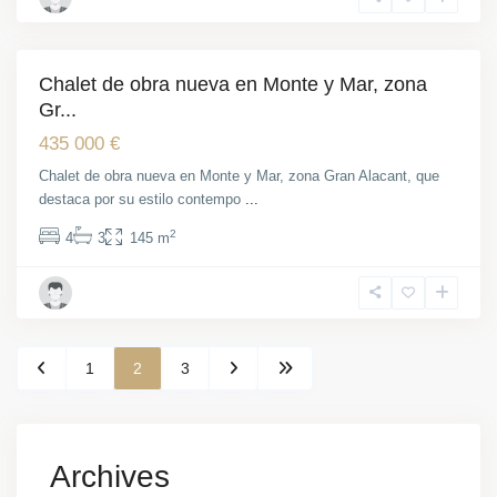
Gran
Alacant
Chalet de obra nueva en Monte y Mar, zona
Venta
Obra Nueva
Gr...
435 000 €
Chalet de obra nueva en Monte y Mar, zona Gran Alacant, que
destaca por su estilo contempo
...
2
4
3
145 m
1
2
3
Archives