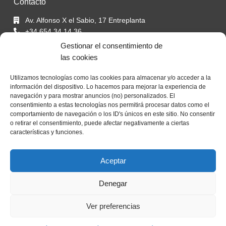
Contacto
Av. Alfonso X el Sabio, 17 Entreplanta
+34 654 34 14 36
+34 865 64 90 07
Gestionar el consentimiento de
info@inmodreamhouse.com
las cookies
Utilizamos tecnologías como las cookies para almacenar y/o acceder a la
Redes Sociales
información del dispositivo. Lo hacemos para mejorar la experiencia de
navegación y para mostrar anuncios (no) personalizados. El
consentimiento a estas tecnologías nos permitirá procesar datos como el
comportamiento de navegación o los ID's únicos en este sitio. No consentir
o retirar el consentimiento, puede afectar negativamente a ciertas
características y funciones.
Inicio
Servicios
Aceptar
Sobre nosotros
Contacto
Denegar
Ver preferencias
Todos los derechos reservados. © 2024 Inmo Dream House.