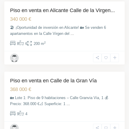
Piso en venta en Alicante Calle de la Virgen...
Venta
340 000 €
🏖 ¡Oportunidad de inversión en Alicante! 🏡 Se venden 6
apartamentos en la Calle Virgen del
...
2
8
6
200 m
Gran
Vía
,
Alicante
Piso en venta en Calle de la Gran Vía
Venta
368 000 €
🏡 Lote 1: Piso de 9 habitaciones – Calle Granvia Via, 1 💰
Precio: 368.000 €📐 Superficie: 1
...
9
4