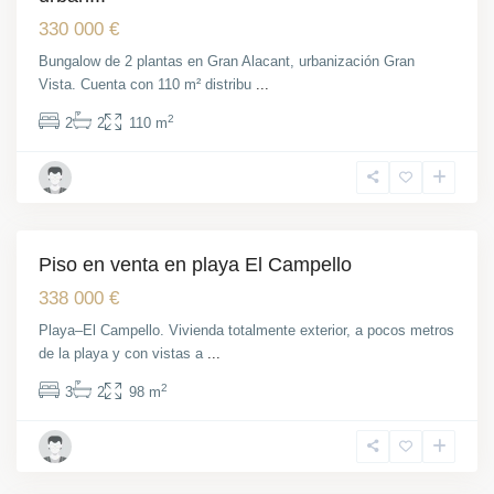
330 000 €
Bungalow de 2 plantas en Gran Alacant, urbanización Gran
Vista. Cuenta con 110 m² distribu
...
2
2
2
110 m
El
Campello
Piso en venta en playa El Campello
Venta
En Buen Estado
338 000 €
Playa–El Campello. Vivienda totalmente exterior, a pocos metros
de la playa y con vistas a
...
2
3
2
98 m
Centro
,
Alicante