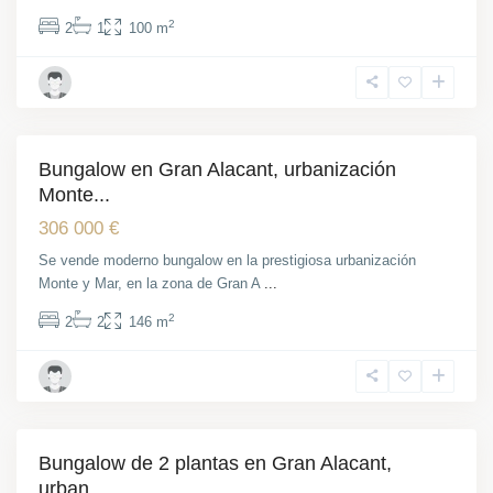
2
2
1
100 m
Gran
Alacant
Bungalow en Gran Alacant, urbanización
Venta
Obra Nueva
Monte...
306 000 €
Se vende moderno bungalow en la prestigiosa urbanización
Monte y Mar, en la zona de Gran A
...
2
2
2
146 m
Gran
Alacant
Bungalow de 2 plantas en Gran Alacant,
Venta
urban...