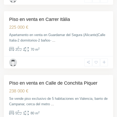
Piso en venta en Carrer Itàlia
Venta
225 000 €
Apartamento en venta en Guardamar del Segura (Alicante)Calle
Italia-2 dormitorios-2 baños-
...
2
2
2
70 m
Piso en venta en Calle de Conchita Piquer
Venta
Reformada
238 000 €
Se vende piso exclusivo de 5 habitaciones en Valencia, barrio de
Campanar, cerca del metro
...
2
5
1
80 m